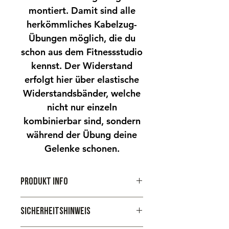
montiert. Damit sind alle
herkömmliches Kabelzug-
Übungen möglich, die du
schon aus dem Fitnessstudio
kennst. Der Widerstand
erfolgt hier über elastische
Widerstandsbänder, welche
nicht nur einzeln
kombinierbar sind, sondern
während der Übung deine
Gelenke schonen.
Produkt Info
Mit unserem exklusiven Kabelzug
Sicherheitshinweis
bist du noch freier in deinem
Training. Von Bizeps, über