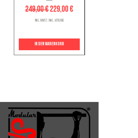
Standardpreis
Sale-Preis
249,00 €
229,00 €
inkl. MwSt.
|
inkl. Versand
In den Warenkorb