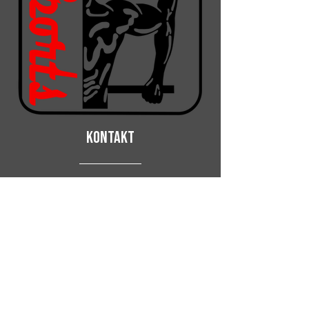
KONTAKT
ModularSports OHG
​Phone:
+49351 30916032
Mail:
info@modular-sports.com