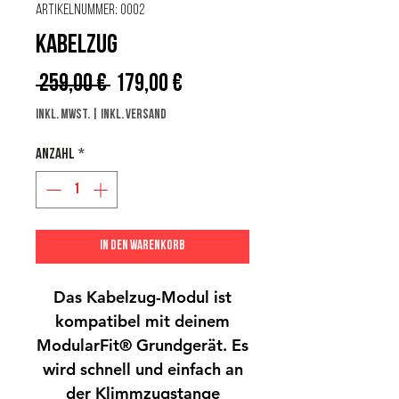
Artikelnummer: 0002
KABELZUG
Standardpreis
Sale-
 259,00 € 
179,00 €
Preis
inkl. MwSt.
|
inkl. Versand
Anzahl
*
In den Warenkorb
Das Kabelzug-Modul ist
kompatibel mit deinem
ModularFit® Grundgerät. Es
wird schnell und einfach an
der Klimmzugstange