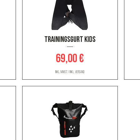
Schnellansicht
Trainingsgurt KIDS
Preis
69,00 €
inkl. MwSt.
|
inkl. Versand