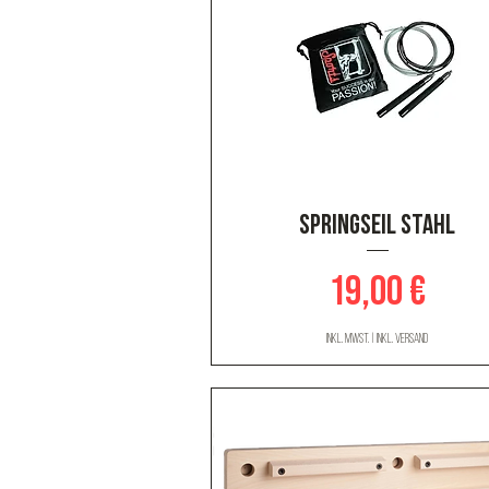
Schnellansicht
Springseil Stahl
Preis
19,00 €
inkl. MwSt.
|
inkl. Versand