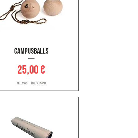
Schnellansicht
CAMPUSBALLS
Preis
25,00 €
inkl. MwSt.
|
inkl. Versand