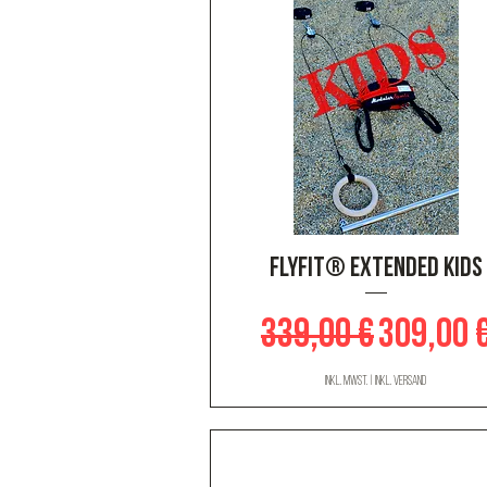
Schnellansicht
FLYFIT® Extended KIDS
Standardpreis
Sale-Pr
339,00 €
309,00 
inkl. MwSt.
|
inkl. Versand