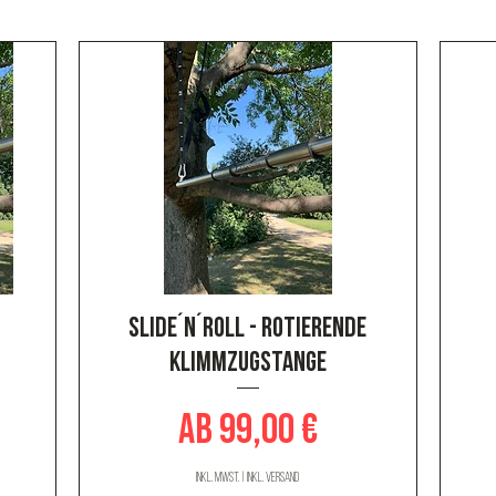
Schnellansicht
slide´n´roll - Rotierende
Klimmzugstange
Sale-Preis
ab
99,00 €
inkl. MwSt.
|
inkl. Versand