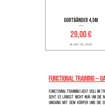
Schnellansicht
Gurtbänder 4,5m
Preis
29,00 €
inkl. MwSt.
|
inkl. Versand
Functional Training – G
Functional Training liegt voll im 
geht es längst nicht nur um die m
Umgang mit dem Körper und die ef