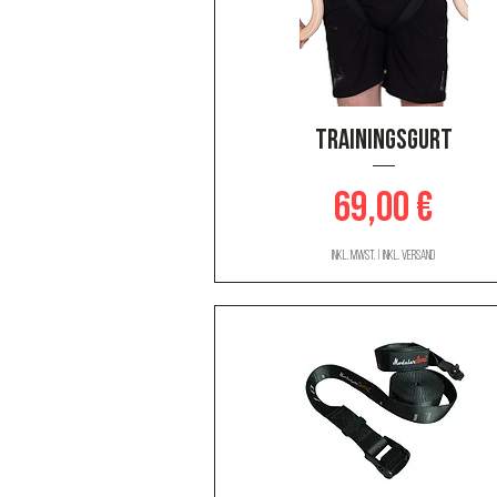
Schnellansicht
Trainingsgurt
Preis
69,00 €
inkl. MwSt.
|
inkl. Versand