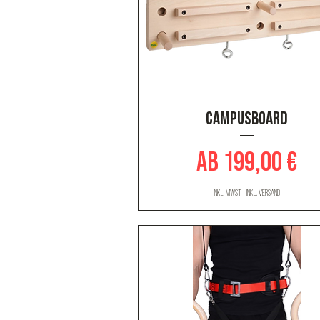
Schnellansicht
CAMPUSBOARD
Sale-Preis
ab
199,00 €
inkl. MwSt.
|
inkl. Versand