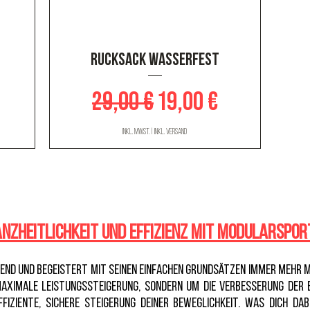
Schnellansicht
Rucksack wasserfest
Standardpreis
Sale-Preis
29,00 €
19,00 €
inkl. MwSt.
|
inkl. Versand
anzheitlichkeit und Effizienz mit ModularSpor
Trend und begeistert mit seinen einfachen Grundsätzen immer mehr M
aximale Leistungssteigerung, sondern um die Verbesserung der e
fiziente, sichere Steigerung deiner Beweglichkeit. Was dich 