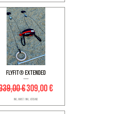
Schnellansicht
FLYFIT® Extended
Standardpreis
Sale-Preis
339,00 €
309,00 €
inkl. MwSt.
|
inkl. Versand