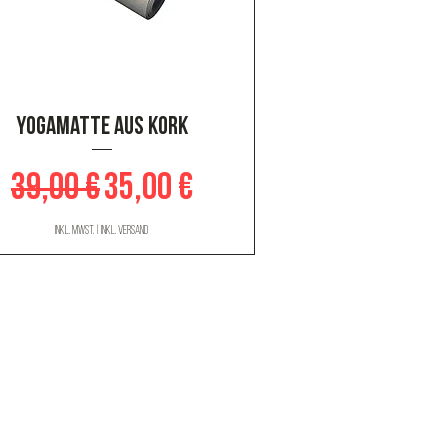
Schnellansicht
Yogamatte aus Kork
Standardpreis
Sale-Preis
39,00 €
35,00 €
inkl. MwSt.
|
inkl. Versand