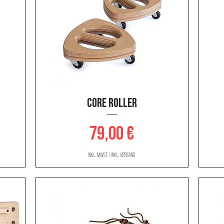
Schnellansicht
CORE ROLLER
Preis
79,00 €
inkl. MwSt.
|
inkl. Versand