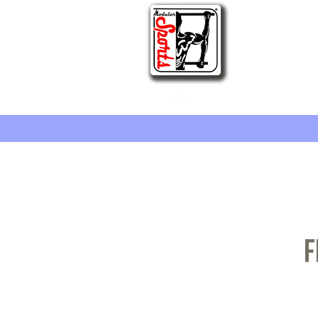
Fit
F