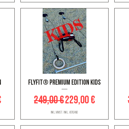
Schnellansicht
n
FLYFIT® Premium Edition KIDS
eis
Standardpreis
Sale-Preis
€
249,00 €
229,00 €
inkl. MwSt.
|
inkl. Versand