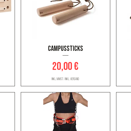
Schnellansicht
CAMPUSSTICKS
Preis
20,00 €
inkl. MwSt.
|
inkl. Versand