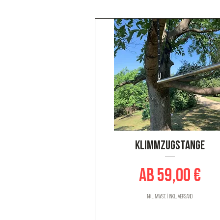
Schnellansicht
Klimmzugstange
Sale-Preis
ab
59,00 €
inkl. MwSt.
|
inkl. Versand