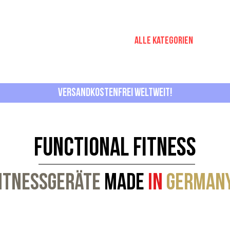
nessstation
Functional Fitness
Alle Kategorien
KONT
Versandkostenfrei Weltweit!
functional fitness
itnessgeräte
Made
in
German