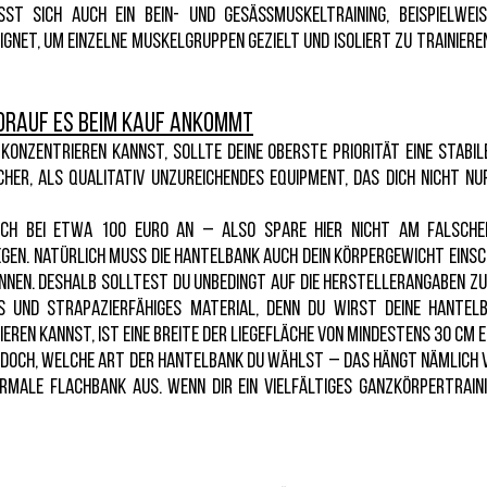
st sich auch ein Bein- und Gesäßmuskeltraining, beispielweise
ignet, um einzelne Muskelgruppen gezielt und isoliert zu trainier
orauf es beim Kauf ankommt
konzentrieren kannst, sollte deine oberste Priorität eine stabile
icher, als qualitativ unzureichendes Equipment, das dich nicht n
ich bei etwa 100 Euro an – also spare hier nicht am falsche
egen. Natürlich muss die Hantelbank auch dein Körpergewicht ein
önnen. Deshalb solltest du unbedingt auf die Herstellerangaben 
es und strapazierfähiges Material, denn du wirst deine Hantel
eren kannst, ist eine Breite der Liegefläche von mindestens 30 cm
jedoch, welche Art der Hantelbank du wählst – das hängt nämlich
ormale Flachbank aus. Wenn dir ein vielfältiges Ganzkörpertraini