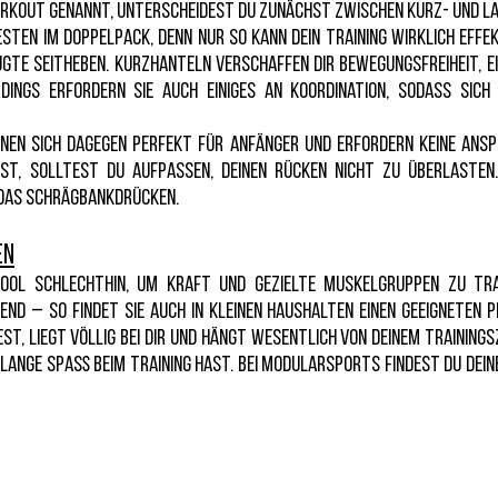
orkout genannt, unterscheidest du zunächst zwischen Kurz- und 
ten im Doppelpack, denn nur so kann dein Training wirklich effek
gte Seitheben. Kurzhanteln verschaffen dir Bewegungsfreiheit, e
erdings erfordern sie auch einiges an Koordination, sodass si
nen sich dagegen perfekt für Anfänger und erfordern keine anspr
st, solltest du aufpassen, deinen Rücken nicht zu überlasten
 das Schrägbankdrücken.
en
ool schlechthin, um Kraft und gezielte Muskelgruppen zu train
nd – so findet sie auch in kleinen Haushalten einen geeigneten Pl
, liegt völlig bei dir und hängt wesentlich von deinem Trainingszi
 lange Spaß beim Training hast. Bei ModularSports findest du dei