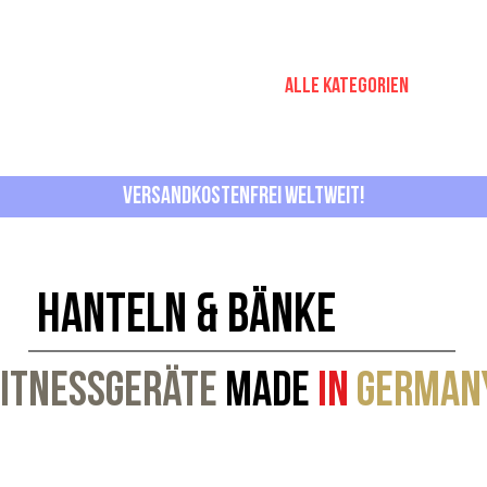
nessstation
Functional Fitness
Alle Kategorien
KONT
Versandkostenfrei Weltweit!
Hanteln & bänke
Fitnessgeräte
Made
in
German