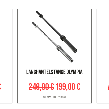
Schnellansicht
Langhantelstange Olympia
eis
Standardpreis
Sale-Preis
€
249,00 €
199,00 €
inkl. MwSt.
|
inkl. Versand